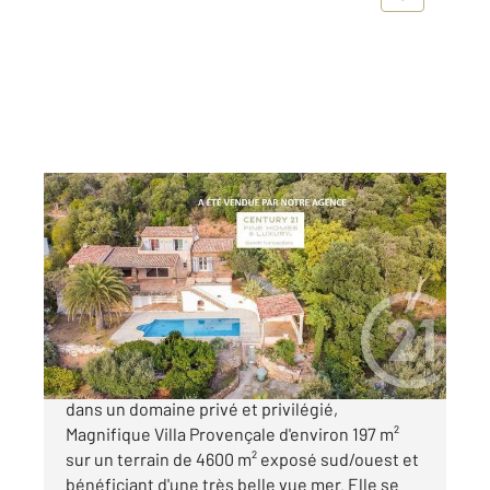
CAVALAIRE SUR MER 83
2
197,38 m
, 6 pièces
Ref : 4867
Maison à vendre
1 995 000 €
A ETE VENDUE PAR NOTRE AGENCE ! Située
dans un domaine privé et privilégié,
Magnifique Villa Provençale d'environ 197 m²
sur un terrain de 4600 m² exposé sud/ouest et
bénéficiant d'une très belle vue mer. Elle se