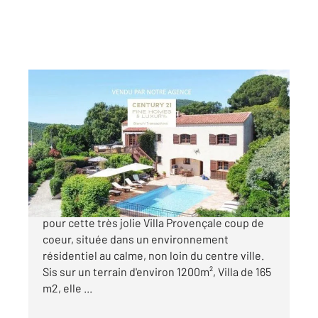
CAVALAIRE SUR MER 83
2
165 m
, 7 pièces
Ref : 4814
Maison à vendre
1 299 000 €
VENDU PAR NOTRE AGENCE Superbe vue mer
pour cette très jolie Villa Provençale coup de
coeur, située dans un environnement
résidentiel au calme, non loin du centre ville.
Sis sur un terrain d'environ 1200m², Villa de 165
m2, elle ...