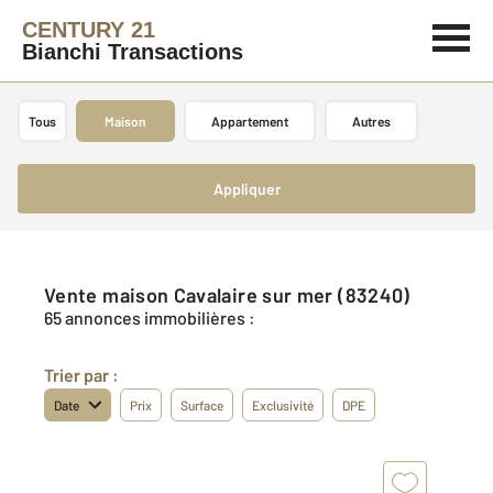
CENTURY 21
Bianchi Transactions
Tous
Maison
Appartement
Autres
Appliquer
Vente maison Cavalaire sur mer (83240)
65 annonces immobilières :
Trier par :
Date
Prix
Surface
Exclusivité
DPE