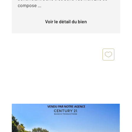
compose ...
Voir le détail du bien
CAVALAIRE SUR MER 83
2
250 m
, 8 pièces
Ref : 4331