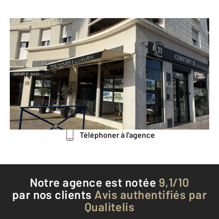
CENTURY 21 Bianchi Transactions
124 Rue du Port - Immeuble Beau
Rivage
CAVALAIRE SUR MER - 83240
Envoyer un message
Téléphoner à l'agence
Notre agence est notée
9,1/10
par nos clients
Avis authentifiés par
Qualitelis