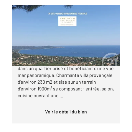
CAVALAIRE SUR MER 83
2
200 m
, 7 pièces
Ref : 4760
Maison à vendre
945 000 €
A ETE VENDU PAR NOTRE AGENCE Située
dans un quartier prisé et bénéficiant d'une vue
mer panoramique. Charmante villa provençale
d'environ 230 m2 et sise sur un terrain
d'environ 1900m² se composant : entrée, salon,
cuisine ouvrant une ...
Voir le détail du bien