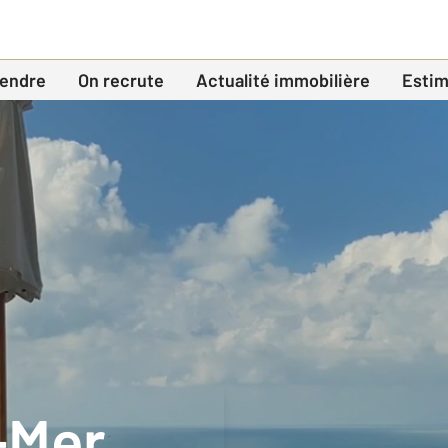
endre
On recrute
Actualité immobilière
Estim
-Mer