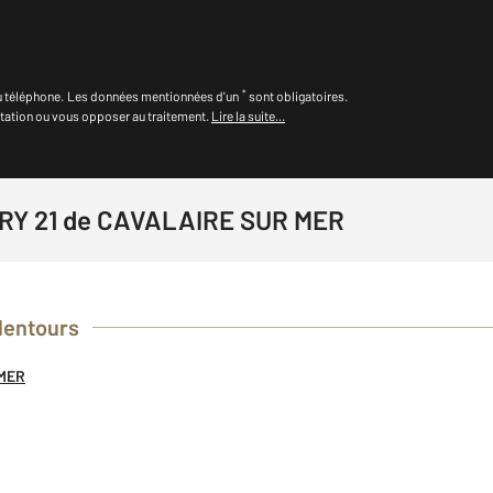
*
u téléphone
.
Les données mentionnées d'un
sont obligatoires.
itation ou vous opposer au traitement.
Lire la suite...
RY 21 de CAVALAIRE SUR MER
lentours
LMER