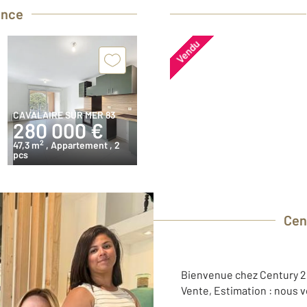
ence
Vendu
CAVALAIRE SUR MER 83
280 000 €
2
47,3 m
, Appartement
, 2
pcs
Cen
Bienvenue chez Century 21
Vente, Estimation : nous 