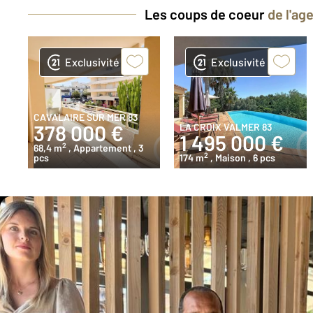
Les coups de coeur
de l'ag
Exclusivité
Exclusivité
CAVALAIRE SUR MER 83
378 000 €
LA CROIX VALMER 83
1 495 000 €
2
68,4 m
, Appartement
, 3
2
pcs
174 m
, Maison
, 6 pcs