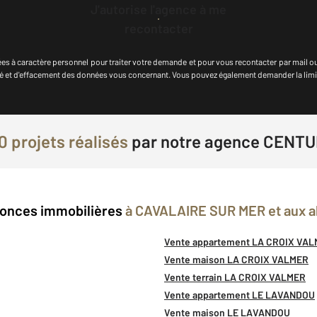
J'autorise l'agence à me
recontacter
es à caractère personnel
pour traiter votre demande et pour vous recontacter par mail o
ilité et d'effacement des données vous concernant. Vous pouvez également demander la lim
0 projets réalisés
par
notre agence CENTU
onces immobilières
à CAVALAIRE SUR MER et aux a
Vente appartement LA CROIX VA
Vente maison LA CROIX VALMER
Vente terrain LA CROIX VALMER
Vente appartement LE LAVANDOU
Vente maison LE LAVANDOU