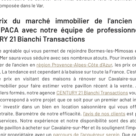
composée dans le Var.
rix du marché immobilier de l'ancien
PACA avec notre équipe de professionnel
RY 21 Bianchi Transactions
le agréable qui vous permet de rejoindre Bormes-les-Mimosas e
-Mer
saura vous séduire avec ses nombreux atouts. Pour investi
er de l’ancien en
région Provence-Alpes-Côte d’Azur
, les prix
La tendance est cependant à la baisse sur toute la France. C’est
e prix en visitant des maisons à rénover sur
Cavalaire-su
obilier pour faire estimer votre pavillon récent à la vente. 
llers formés, notre agence
CENTURY 21 Bianchi Transactions
vou
 correspond à votre projet que ce soit pour un premier achat i
r investir dans un bien en location saisonnière qui vous off
retraite. Baromètre de notre efficacité,
l’avis de nos clients
est 
ervices. Notre expérience et notre disponibilité sont des at
de pavillon à acheter sur
Cavalaire-sur-Mer
et ils soulignent l’i
nir propriétaire avec un
parcours de l’acquéreur serein
. Que ce