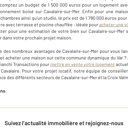
comptez un budget de 1 500 000 euros pour un logement avec 
ronnement boisé sur Cavalaire-sur-Mer. Enfin pour une maiso
chambres ainsi qu’un studio, le prix est de 1 780 000 euros pour
e avec terrasse et piscine chauffée : idéale pour
acheter une vi
cter pour une estimation de votre bien sur
Cavalaire-sur-Mer
s
ir dans votre prochain projet maison
.
ce des nombreux avantages de
Cavalaire-sur-Mer
pour vous lan
 et acheter une maison sur cette commune dynamique du Var ? 
anchi Transactions
pour
mettre en vente votre logement
actuel
r
Cavalaire
. Pour votre projet locatif, notre équipe de conseill
nce des différents secteurs de
Cavalaire-sur-Mer et la Croix Val
ens.
Suivez l’actualité immobilière et rejoignez-nous