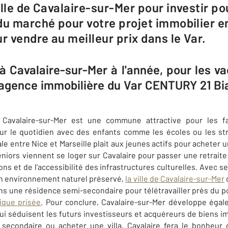
lle de Cavalaire-sur-Mer pour investir pou
du marché pour votre projet immobilier en
r vendre au meilleur prix dans le Var.
 à Cavalaire-sur-Mer à l'année, pour les v
e agence immobilière du Var CENTURY 21 Bi
,
Cavalaire-sur-Mer
est une commune attractive pour les fa
 le quotidien avec des enfants comme les écoles ou les str
le entre Nice et Marseille plait aux jeunes actifs pour acheter 
niors viennent se loger sur
Cavalaire
pour passer une retraite
ions et de l’accessibilité des infrastructures culturelles. Avec
n environnement naturel préservé,
la ville de Cavalaire-sur-Mer
ans une résidence semi-secondaire pour télétravailler près du po
tique prisée
. Pour conclure,
Cavalaire-sur-Mer
développe égale
qui séduisent les futurs investisseurs et acquéreurs de biens im
secondaire ou acheter une villa, Cavalaire fera le bonheur 