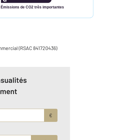
Émissions de CO2 très importantes
mmercial (RSAC 841720436)
sualités
ement
€