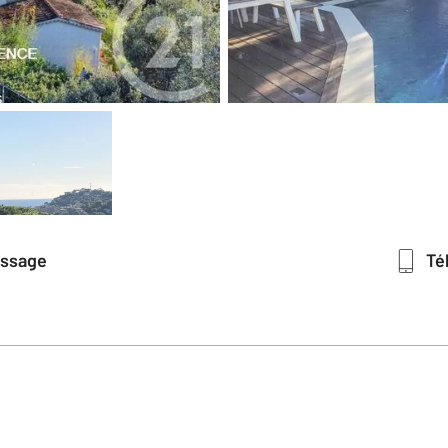
essage
T