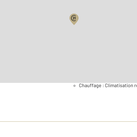
2
Surface habitable : 107 m
Général
Chauffage : Climatisation r