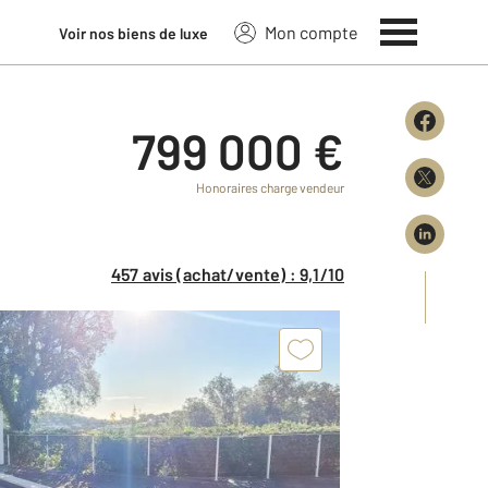
Mon compte
Voir nos biens de luxe
799 000 €
Honoraires charge vendeur
457 avis (achat/vente) : 9,1/10