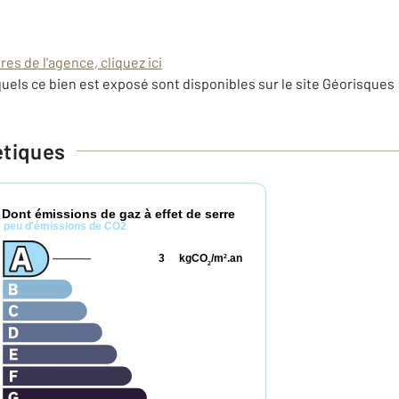
es de l'agence, cliquez ici
uels ce bien est exposé sont disponibles sur le site Géorisques 
étiques
Dont émissions de gaz à effet de serre
*
peu d'émissions de CO2
3
kgCO
/m
.an
2
2