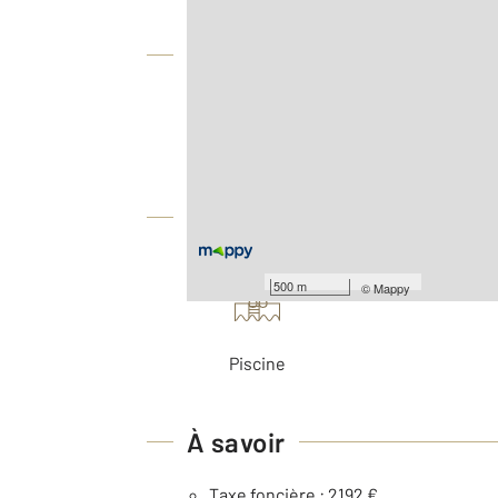
Vue globale
2
Surface totale : 106,3 m
Nombre de pièces : 4
[Voir le détail]
Équipements
Les plus
500 m
©
Mappy
Piscine
À savoir
Taxe foncière : 2192 €