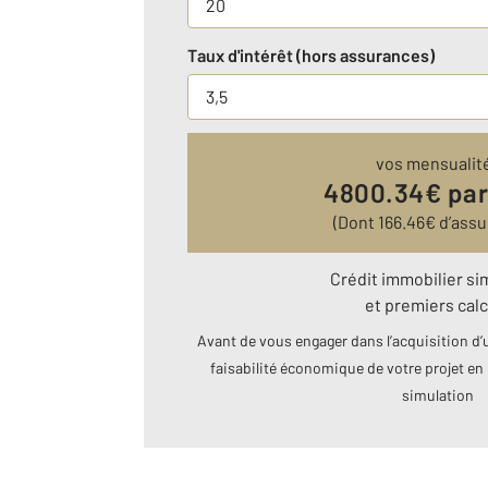
Taux d'intérêt (hors assurances)
vos mensualit
4800.34
€ pa
(Dont
166.46
€ d’assu
Crédit immobilier si
et premiers calc
Avant de vous engager dans l’acquisition d’u
faisabilité économique de votre projet en 
simulation