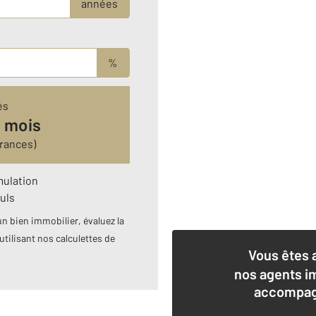
années
%
és
r mois
rances)
mulation
uls
n bien immobilier, évaluez la
utilisant nos calculettes de
Vous êtes 
nos agents i
accompagn