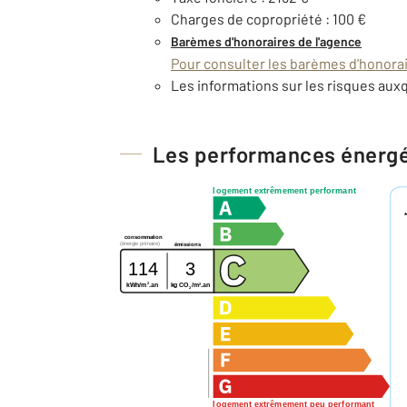
Charges de copropriété : 100 €
Barèmes d'honoraires de l'agence
Pour consulter les barèmes d'honorair
Les informations sur les risques auxq
Les performances énerg
logement extrêmement performant
consommation
(énergie primaire)
émissions
114
3
2
2
kg CO
/m
.an
kWh/m
.an
2
logement extrêmement peu performant