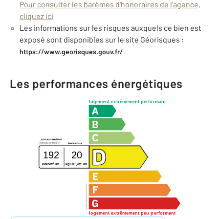
Pour consulter les barèmes d'honoraires de l'agence,
cliquez ici
Les informations sur les risques auxquels ce bien est
exposé sont disponibles sur le site Géorisques :
https://www.georisques.gouv.fr/
Les performances énergétiques
logement extrêmement performant
consommation
(énergie primaire)
émissions
192
20
2
2
kWh/m
.an
kg CO
/m
.an
2
logement extrêmement peu performant