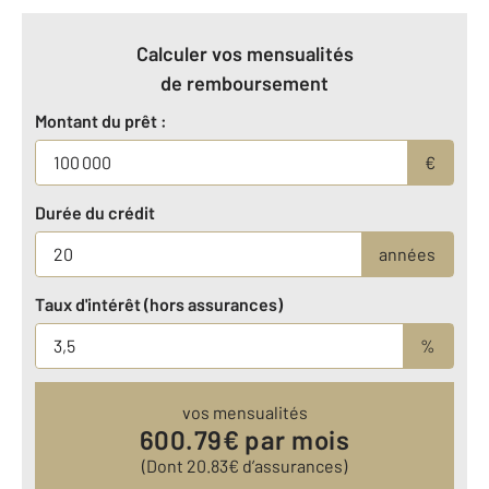
Calculer vos mensualités
de remboursement
Montant du prêt :
€
Durée du crédit
années
Taux d'intérêt (hors assurances)
%
vos mensualités
600.79
€ par mois
(Dont
20.83
€ d’assurances)