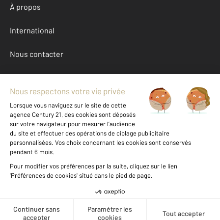
À propos
International
Nous contacter
Mentions légales & CGU et Barèmes d'honoraires
Données personnelles
Gestionnaire des cookies
Achat maison autour de LA CROIX VALMER (83420)
Autres maisons a vendre à LA CROIX VALMER (83420)
Location Var (83)
Message
Téléphoner