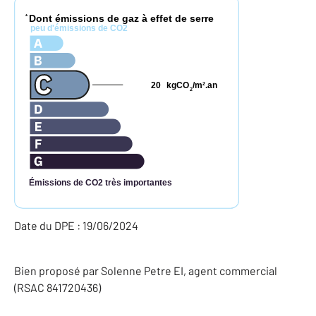
Dont émissions de gaz à effet de serre
*
peu d'émissions de CO2
20
kgCO
/m
.an
2
2
Émissions de CO2 très importantes
Date du DPE : 19/06/2024
Bien proposé par
Solenne
Petre
EI
, agent commercial
(RSAC 841720436)