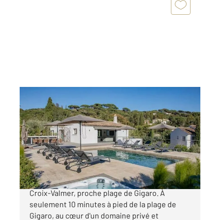
LA CROIX VALMER 83
2
280 m
, 6 pièces
Ref : 5242
Maison à vendre
3 200 000 €
GIAGARO Superbe Villa néo provençale à La
Croix-Valmer, proche plage de Gigaro. À
seulement 10 minutes à pied de la plage de
Gigaro, au cœur d'un domaine privé et