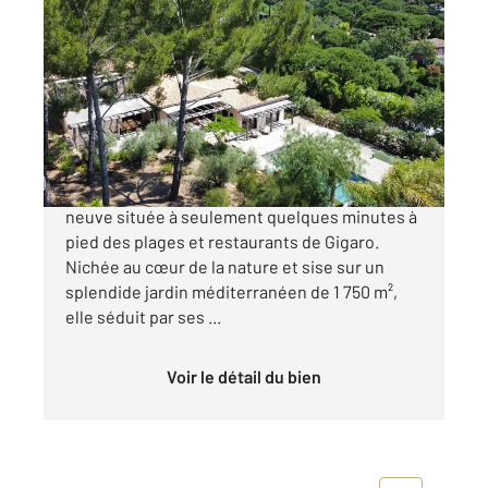
LA CROIX VALMER 83
2
250 m
, 7 pièces
Ref : 5245
Maison à vendre
3 490 000 €
GIGARO-plages à pied. Magnifique propriété
neuve située à seulement quelques minutes à
pied des plages et restaurants de Gigaro.
Nichée au cœur de la nature et sise sur un
splendide jardin méditerranéen de 1 750 m²,
elle séduit par ses ...
Voir le détail du bien