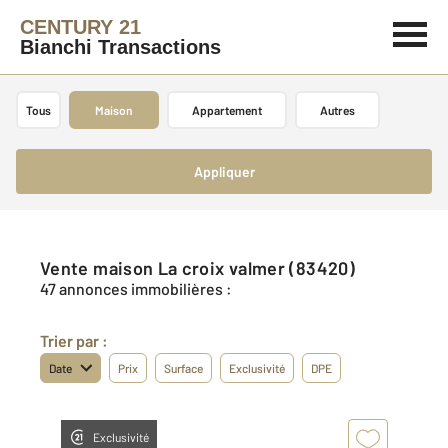
CENTURY 21
Bianchi Transactions
Tous
Maison
Appartement
Autres
Appliquer
Vente maison La croix valmer (83420)
47 annonces immobilières :
Trier par :
Date
Prix
Surface
Exclusivité
DPE
Exclusivité