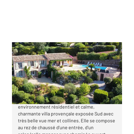
LA CROIX VALMER 83
2
160 m
, 7 pièces
Ref : 5124
Maison à vendre
2 290 000 €
LA CROIX VALMER Situé dans un
environnement résidentiel et calme,
charmante villa provençale exposée Sud avec
très belle vue mer et collines. Elle se compose
au rez de chaussé d'une entrée, d'un