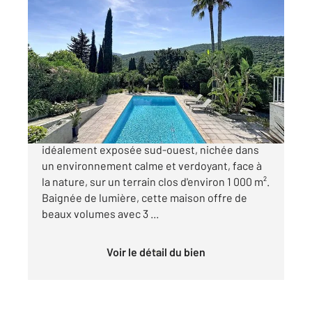
LA CROIX VALMER 83
2
119,80 m
, 5 pièces
Ref : 5387
Maison à vendre
1 195 000 €
La Croix-Valmer Découvrez cette belle villa
idéalement exposée sud-ouest, nichée dans
un environnement calme et verdoyant, face à
la nature, sur un terrain clos d'environ 1 000 m².
Baignée de lumière, cette maison offre de
beaux volumes avec 3 ...
Voir le détail du bien