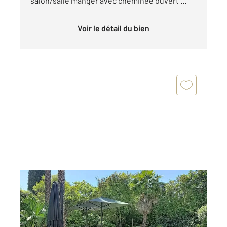
salon/salle manger avec cheminée ouvert ...
Voir le détail du bien
LA CROIX VALMER 83
2
140 m
, 5 pièces
Ref : 5095
Maison à vendre