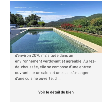
LA CROIX VALMER 83
2
90,50 m
, 4 pièces
Ref : 5311
Maison à vendre
895 000 €
Croix- Valmer Charmante maison sur un terrain
d'environ 2070 m2 située dans un
environnement verdoyant et agréable. Au rez-
de-chaussée, elle se compose d'une entrée
ouvrant sur un salon et une salle à manger,
d'une cuisine ouverte, d ...
Voir le détail du bien