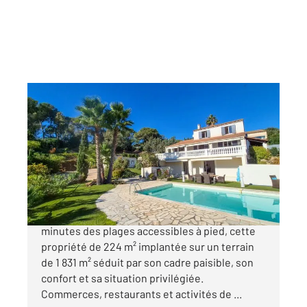
LA CROIX VALMER 83
2
224 m
, 11 pièces
Ref : 5386
Maison à vendre
1 790 000 €
La Croix-Valmer À seulement quelques
minutes des plages accessibles à pied, cette
propriété de 224 m² implantée sur un terrain
de 1 831 m² séduit par son cadre paisible, son
confort et sa situation privilégiée.
Commerces, restaurants et activités de ...