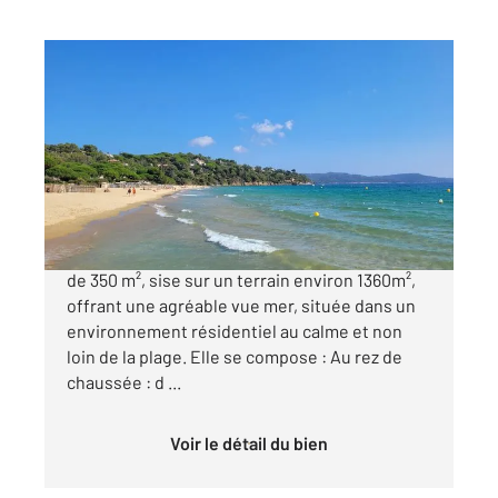
LA CROIX VALMER 83
2
350 m
, 9 pièces
Ref : 5010
Maison à vendre
3 800 000 €
Propriété neuve d'architecture contemporaine
de 350 m², sise sur un terrain environ 1360m²,
offrant une agréable vue mer, située dans un
environnement résidentiel au calme et non
loin de la plage. Elle se compose : Au rez de
chaussée : d ...
Voir le détail du bien