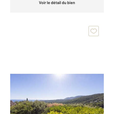
Voir le détail du bien
LA CROIX VALMER 83
2
113 m
, 6 pièces
Ref : 5322
Maison à vendre
890 000 €