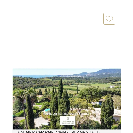
LA CROIX VALMER 83
2
183 m
, 6 pièces
Ref : 5027
Maison à vendre
2 500 000 €
SOUS OFFRE AVEC NOTRE AGENCE ! LA CROIX
VALMER CHARME, VIGNE, PLAGES ! Villa