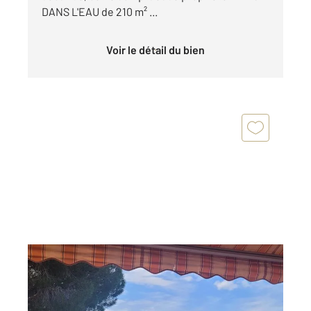
DANS L'EAU de 210 m² ...
Voir le détail du bien
LA CROIX VALMER 83
2
151,46 m
, 6 pièces
Ref : 4616