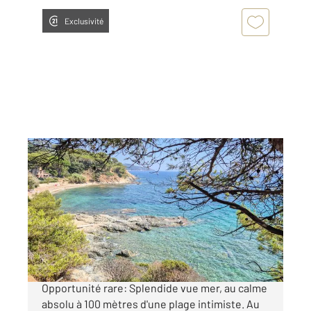
Exclusivité
LA CROIX VALMER 83
2
243 m
, 7 pièces
Ref : 5373
Maison à vendre
4 300 000 €
La Croix Valmer -Gigaro. Exclusivité.
Opportunité rare: Splendide vue mer, au calme
absolu à 100 mètres d'une plage intimiste. Au