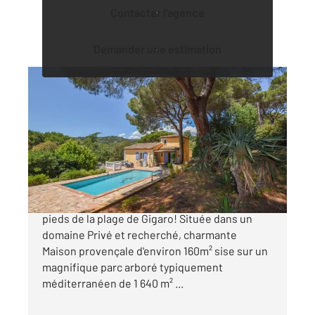
Contacter l'agence
Demander une estimation
LA CROIX VALMER 83
2
160 m
, 5 pièces
Ref : 3622
Maison à vendre
1 650 000 €
LA CROIX VALMER A moins de 10 minutes à
pieds de la plage de Gigaro! Située dans un
domaine Privé et recherché, charmante
Maison provençale d'environ 160m² sise sur un
magnifique parc arboré typiquement
méditerranéen de 1 640 m² ...