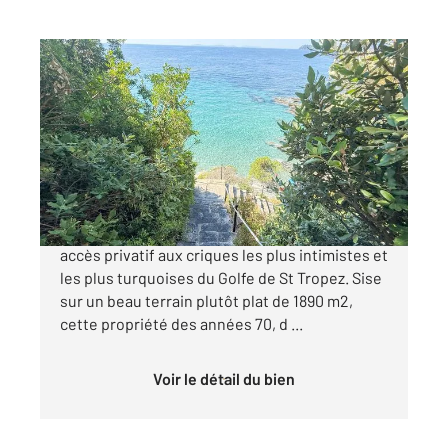
LA CROIX VALMER 83
2
187 m
, 8 pièces
Ref : 4907
Maison à vendre
6 990 000 €
Rare- Gigaro- Propriété pieds dans l'eau avec
accès privatif aux criques les plus intimistes et
les plus turquoises du Golfe de St Tropez. Sise
sur un beau terrain plutôt plat de 1890 m2,
cette propriété des années 70, d ...
Voir le détail du bien