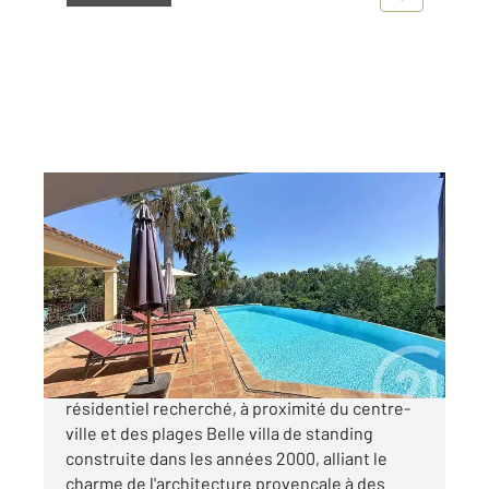
LA CROIX VALMER 83
2
174 m
, 6 pièces
Ref : 5404
Maison à vendre
1 495 000 €
EXCLUSIVITE La Croix-Valmer Secteur
résidentiel recherché, à proximité du centre-
ville et des plages Belle villa de standing
construite dans les années 2000, alliant le
charme de l'architecture provençale à des