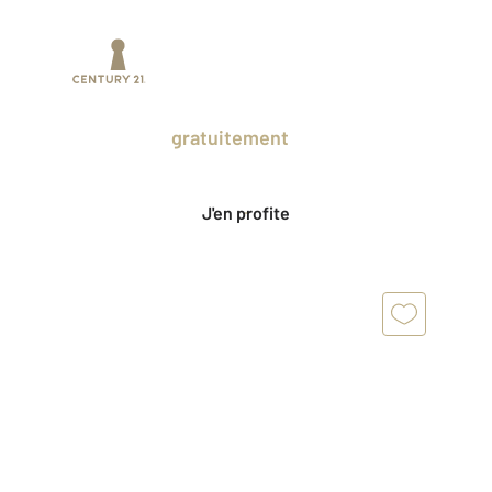
Prenez un temps d'avance sur le marché
en profitant
gratuitement
des Ventes
Privées CENTURY 21.
J'en profite