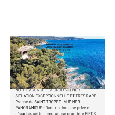
LA CROIX VALMER 83
2
210 m
, 6 pièces
Ref : 4493
Maison à vendre
Prix sur demande
PROPRIETE PIEDS DANS L'EAU VENDUE PAR
NOTRE AGENCE ! LA CROIX VALMER -
SITUATION EXCEPTIONNELLE ET TRES RARE -
Proche de SAINT TROPEZ - VUE MER
PANORAMIQUE - Dans un domaine privé et
sécurisé, cette somptueuse propriété PIEDS