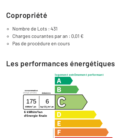
Copropriété
Nombre de Lots : 431
Charges courantes par an : 0,01 €
Pas de procédure en cours
Les performances énergétiques
logement extrêmement performant
consommation
(énergie primaire)
émissions
175
6
2
2
kg CO
/m
.an
kWh/m
.an
2
6 kWh/m²/an
d'énergie finale